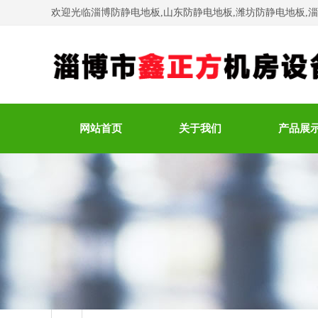
欢迎光临淄博防静电地板,山东防静电地板,潍坊防静电地板,
网站首页
关于我们
产品展