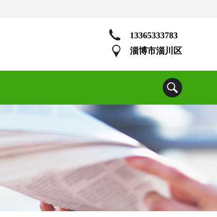
13365333783
淄博市淄川区