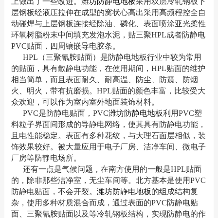
上做出了一些改进。
潍坊防静电地板
采用双层冷轧钢板下
层钢板经液压拉伸在成型的窝状心高出采用高频程控全自
动碰焊与上层钢板连接经除油、磷化、表面喷涂亚光柔性
环氧树脂粉末中间填充发泡水泥，贴三聚HPL成者防静电
PVC贴面，四周镶嵌导电胶条。
HPL（三聚氰胺贴面）是防静电地板行业中较为常用
的贴面，具有散静电功能，在使用期间，HPL贴面的维护
相当简单，而且表面耐久、耐高温、防尘、防震、防烟
火、明火，带有抗磨损。HPL贴面的颜色丰富，比较受大
众欢迎，可以作为室内室外地面装饰材料。
PVC是防静电贴面，PVC
潍坊防静电地板
利用PVC塑
料粒子界面间形成的导静电网络，使其具有防静电功能，
且电性能稳定。表面有多种花纹，与大理石面层相似，装
饰效果较好。被大量应用于电子厂房、洁净车间、微电子
厂房等防静电场所。
还有一点是气候问题，在南方使用的一般是HPL贴面
的，除非那些洁净室，无尘车间等。北方基本是使用PVC
防静电贴面，不会开裂。
潍坊防静电地板
的组成结构复
杂，使用多种材质混合而成，通过表面的PVC防静电贴
面、三聚氰胺贴面以及等冷轧钢板结构，实现防静电的作