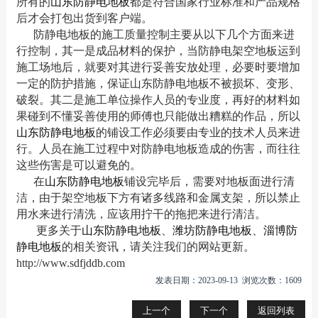
所有的
山东防静电地板
都是符合国家行业标准和产品规格
后才会打包出货到客户端。
防静电地板的施工质量控制主要从以下几个方面来进
行控制，其一是成品材料的保护，当防静电架空地板运到
施工场地后，就要对其进行妥善安放处理，必要时要增加
一定的防护措施，保证山东防静电地板不被损坏、变形、
破裂。其二是施工单位操作人员的专业度，再好的材料如
果碰到不懂妥善使用的师傅也只能做出糟糕的作品，所以
山东防静电地板
的铺设工作必须要由专业的技术人员来进
行。人员在施工过程中对防静电地板造成的伤害，而往往
这些伤害是可以避免的。
在
山东防静电地板
铺设完毕后，需要对地板面进行清
洁，由于架空地板下方有诸多线路和金属支架，所以禁止
用水来进行清洗，应该用拧干的拖把来进行清洁。
更多关于
山东防静电地板
、
潍坊防静电地板
、
淄博防
静电地板
的相关资讯，请关注我们的网站更新。
http://www.sdfjddb.com
发表日期：2023-09-13 浏览次数：1609
上一个
下一个
返回列表