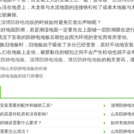
没在地垄上，木龙骨与水泥地面的连接铁钉松了或者木地板与
比较麻烦。
设
淄博防静电地板
的时候如何避免它发出声响呢？
地面防潮，若是潮湿地面一定要先在上面铺一层防潮膜在进行防
情况下安装的防静电地板后期也会因为环境的变化而有所变动。
旧地板时，旧地板由于吸收了水分已经变形，原封不动地安装
人们在地板上走动，被胶黏住的锁扣之间不会产生松动也就不会
东防静电地板
、
淄博防静电地板
、
潍坊防静电地板
的相关资讯，请关注我
影响山东防静电地板的价格
防静电地板的技巧有哪些
安装需要的配件和辅助工具?
淄博防静电
的高度对机房有没有影响?
山东防静电
的铺设需要什么要求？
如何有效的
需要怎么清洁？
山东防静电