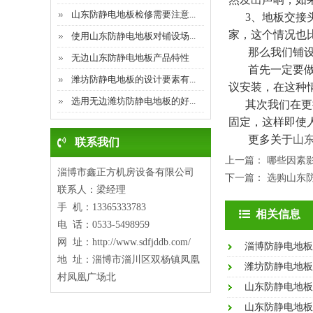
山东防静电地板检修需要注意...
3、地板交接头
家，这个情况也
使用山东防静电地板对铺设场...
那么我们铺
无边山东防静电地板产品特性
首先一定要做好
潍坊防静电地板的设计要素有...
议安装，在这种
选用无边潍坊防静电地板的好...
其次我们在更换
固定，这样即使
更多关于
山
联系我们
上一篇：
哪些因素
淄博市鑫正方机房设备有限公司
下一篇：
选购山东
联系人：梁经理
手 机：13365333783
相关信息
电 话：0533-5498959
网 址：http://www.sdfjddb.com/
淄博防静电地板
地 址：淄博市淄川区双杨镇凤凰
潍坊防静电地板
村凤凰广场北
山东防静电地板
山东防静电地板